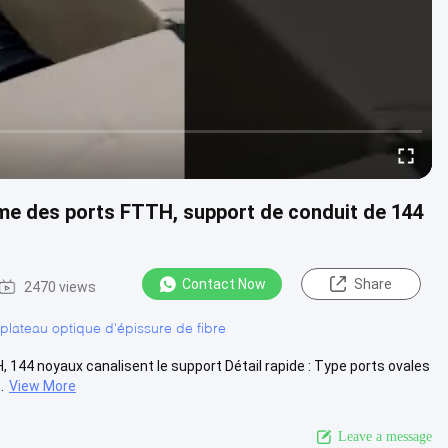
ôme des ports FTTH, support de conduit de 144
Contact Now
Share
2470 views
plateau optique d'épissure de fibre
 144 noyaux canalisent le support Détail rapide : Type ports ovales
.
View More
Leave a message