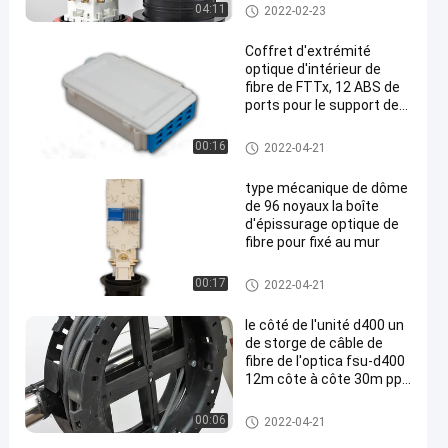
(l) xd200mm aériens
Fibre Dome Fermeture d'épissu
04:11
2022-02-23
max288core, GJS20-DM0
re de fibre
Coffret d'extrémité
optique d'intérieur de
fibre de FTTx, 12 ABS de
ports pour le support de
mur
Box en fibre optique Terminal
00:16
2022-04-21
type mécanique de dôme
de 96 noyaux la boîte
d'épissurage optique de
fibre pour fixé au mur
Boîte de fibre optique d'épissa
00:17
2022-04-21
ge
le côté de l'unité d400 un
de storge de câble de
fibre de l'optica fsu-d400
12m côte à côte 30m pp
câblent le petit pain il
Stockage optique de fibre
00:06
2022-04-21