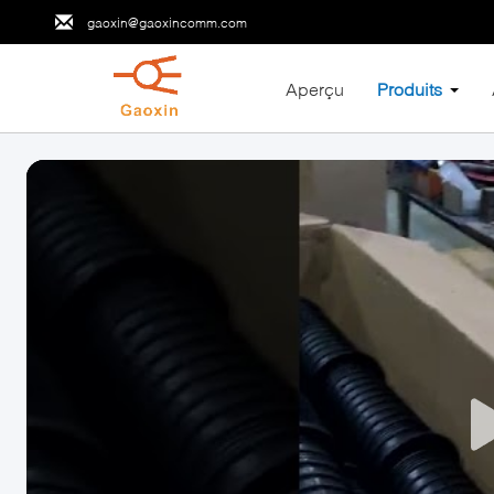
gaoxin@gaoxincomm.com
Aperçu
Produits