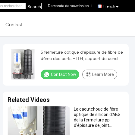
Demande de soumission
|
French
Search
Contact
5 fermeture optique d'épissure de fibre de
dôme des ports FTTH, support de conduit
de 144 noyaux
Contact Now
Learn More
Related Videos
Le caoutchouc de fibre
optique de sillicon d'ABS
de la fermeture pp
d'épissure de joint
mécanique de dôme, 505