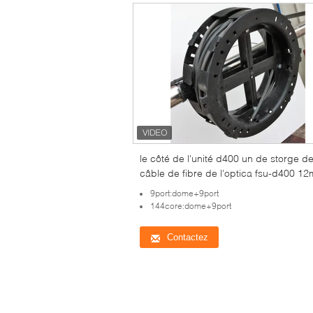
le côté de l'unité d400 un de storge d
câble de fibre de l'optica fsu-d400 12
côte à côte 30m pp câblent le petit pai
9port:dome+9port
144core:dome+9port
Contactez