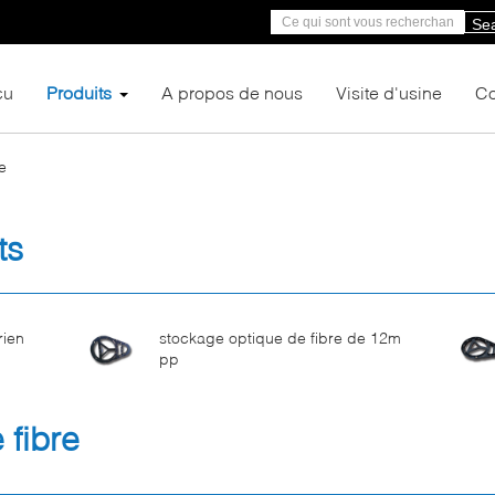
Se
çu
Produits
A propos de nous
Visite d'usine
Co
e
ts
rien
stockage optique de fibre de 12m
pp
 fibre