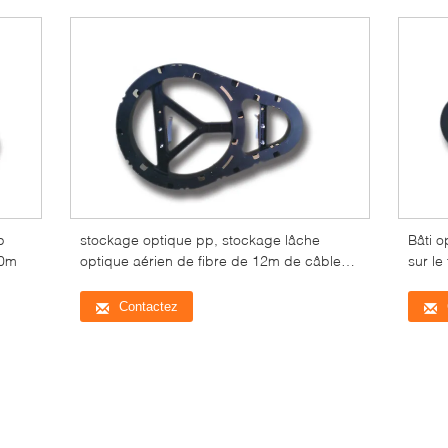
p
stockage optique pp, stockage lâche
Bâti o
20m
optique aérien de fibre de 12m de câble
sur le
de fibre
Contactez