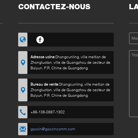
CONTACTEZ-NOUS
L
Adresse usine:
Shangcunling, ville meitian de
Zhongluotan, ville de Guangzhou de secteur de
Baiyun, P.R. Chine de Guangdong
Bureau de vente:
Shangcunling, ville meitian de
Zhongluotan, ville de Guangzhou de secteur de
Baiyun, P.R. Chine de Guangdong
+86-138-0887-1302
gaoxin@gaoxincomm.com