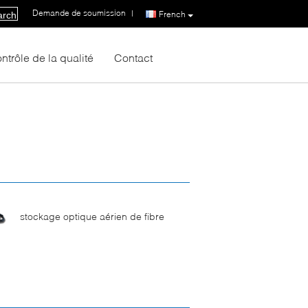
Demande de soumission
|
French
arch
ntrôle de la qualité
Contact
stockage optique aérien de fibre