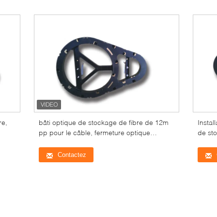
re,
bâti optique de stockage de fibre de 12m
Instal
pp pour le câble, fermeture optique
de sto
d'épissure de fibre
stock
Contactez