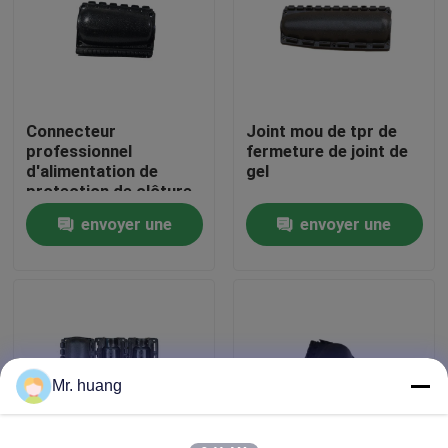
Visite d'usine
Contrôle de qualité
Connecteur
Joint mou de tpr de
professionnel
fermeture de joint de
d'alimentation de
gel
Fermeture optique d'épissure de fibre
protection de clôture
d'épissure de la fibre
envoyer une
envoyer une
ISO9001
Fibre Dome Fermeture d'épissure de fibre
demande
demande
Fermeture commune optique de fibre
clôture d'épissure de fibre
Mr. huang
Boîte de fibre optique d'épissage