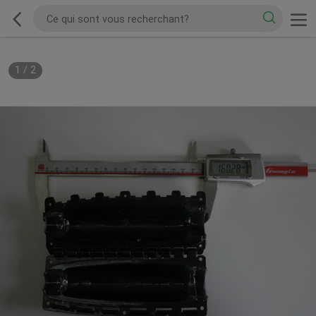
1
/
2