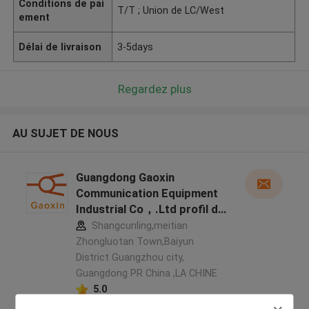
Conditions de pai
T/T ; Union de LC/West
ement
Délai de livraison
3-5days
Regardez plus
AU SUJET DE NOUS
Guangdong Gaoxin
Communication Equipment
Industrial Co，.Ltd profil du
fabricant
Shangcunling,meitian
Zhongluotan Town,Baiyun
District Guangzhou city,
Guangdong PR China ,LA CHINE
5.0
Fournisseur vérifié