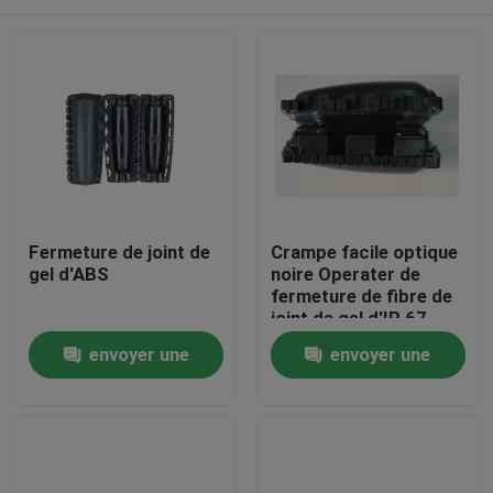
Fermeture de joint de
Crampe facile optique
gel d'ABS
noire Operater de
fermeture de fibre de
joint de gel d'IP 67
TPR
Maison
envoyer une
envoyer une
demande
demande
Produits
Au sujet de nous