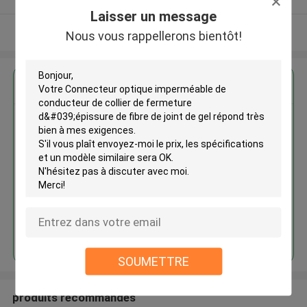
Laisser un message
Regardez plus
Nous vous rappellerons bientôt!
Connecteur optique
imperméable de conducteur de
collier de fermeture d'épissure
de fibre de joint de gel
Continuer
SOUMETTRE
produits recommandés