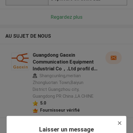
Regardez plus
AU SUJET DE NOUS
Guangdong Gaoxin
Communication Equipment
Industrial Co，.Ltd profil du
fabricant
Shangcunling,meitian
Zhongluotan Town,Baiyun
District Guangzhou city,
Guangdong PR China ,LA CHINE
5.0
Fournisseur vérifié
Regardez plus
Laisser un message