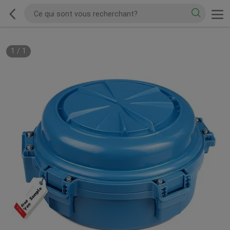
1
/
1