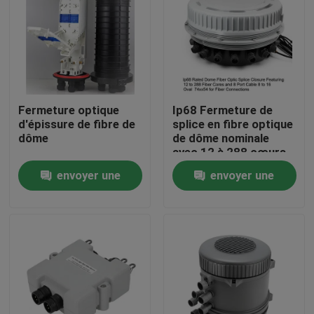
Fermeture optique
Ip68 Fermeture de
d'épissure de fibre de
splice en fibre optique
dôme
de dôme nominale
avec 12 à 288 cœurs
de fibres et 8 câbles
envoyer une
envoyer une
de port 8 à 16 Ovale
74x54 pour les
demande
demande
connexions de fibres
Maison
Produits
Au sujet de nous