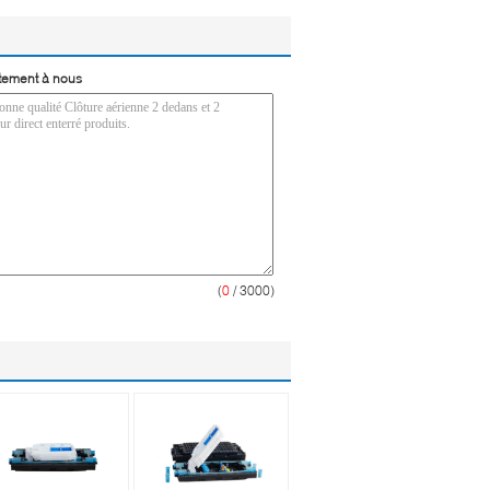
tement à nous
(
0
/ 3000)