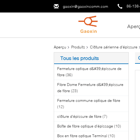
86-138
gaoxin@gaoxincomm.com
Aper
Aperçu
Produits
Clôture aérienne d'épissure
Tous les produits
Fermeture optique d&#39;épissure de
fibre
(36)
Fibre Dome Fermeture d&#39;épissure
de fibre
(23)
Fermeture commune optique de fibre
(12)
clôture d'épissure de fibre
(7)
Boîte de fibre optique d'épissage
(10)
Box en fibre optique Terminal
(10)