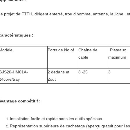
Le projet de FTTH, dirigent enterré, trou d'homme, antenne, la ligne. .e
Caractéristiques :
Modèle
Ports de No.of
Chaîne de
Plateaux
câble
maximum
GJS20-HM01A-
2 dedans et
8~25
3
24core/tray
2out
Avantage compétitif :
Installation facile et rapide sans les outils spéciaux.
Représentation supérieure de cachetage (aperçu gratuit pour l'es