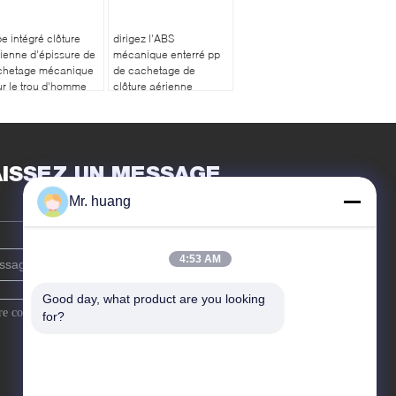
e intégré clôture
dirigez l'ABS
ienne d'épissure de
mécanique enterré pp
chetage mécanique
de cachetage de
r le trou d'homme
clôture aérienne
d'épissure
AISSEZ UN MESSAGE
Mr. huang
4:53 AM
Good day, what product are you looking 
for?