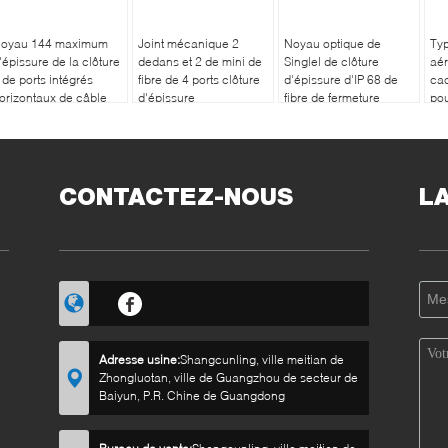
oyau 144 maximum
Joint mécanique 2
Noyau optique de
Typ
'épissure de la clôture
dedans et 2 de mini de
Singlel de clôture
aér
 de ports intégrés
fibre de 4 ports clôture
d'épissure d'IP 68 de
ca
orizontaux de câble
d'épissure
fibre de fermeture
pou
our FTTH
d'épissure de FTTH
CONTACTEZ-NOUS
L
Adresse usine:
Shangcunling, ville meitian de
Zhongluotan, ville de Guangzhou de secteur de
Baiyun, P.R. Chine de Guangdong