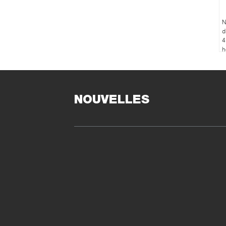
N
d
4
h
p
NOUVELLES