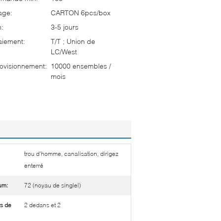
age:
CARTON 6pcs/box
n:
3-5 jours
aiement:
T/T ; Union de
LC/West
ovisionnement:
10000 ensembles /
mois
trou d'homme, canalisation, dirigez
enterré
um:
72 (noyau de singlel)
s de
2 dedans et 2