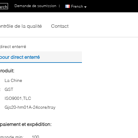
Demande de soumission
|
French
arch
ntrôle de la qualité
Contact
direct enterré
our direct enterré
roduit:
La Chine
:
GST
ISO9001,TLC
Gjs20-hm01A-24core/tray
paiement et expédition:
mmande min:
100