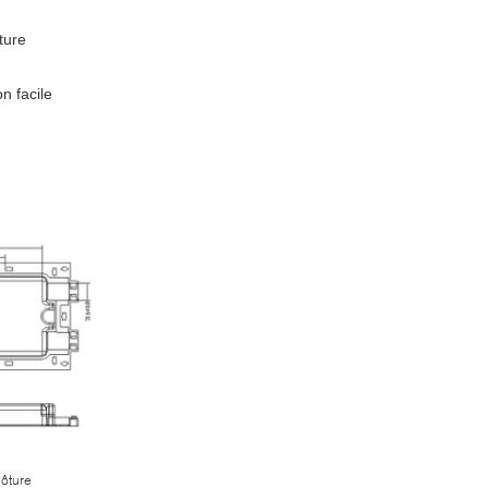
ture
n facile
lôture