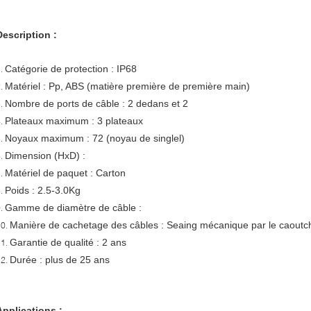
Description :
Catégorie de protection : IP68
1.
Matériel : Pp, ABS (matière première de première main)
2.
Nombre de ports de câble : 2 dedans et 2
3.
Plateaux maximum : 3 plateaux
4.
Noyaux maximum : 72 (noyau de singlel)
5.
Dimension (HxD) :
6.
Matériel de paquet : Carton
7.
Poids : 2.5-3.0Kg
8.
Gamme de diamètre de câble :
9.
Manière de cachetage des câbles : Seaing mécanique par le caoutc
10.
Garantie de qualité : 2 ans
11.
Durée : plus de 25 ans
12.
Applications :