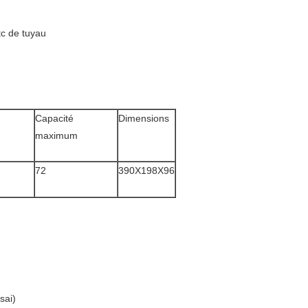
tc de tuyau
Capacité
Dimensions
maximum
72
390X198X96
sai)