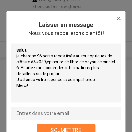
Zhongluotan Town,Baiyun
District Guangzhou city,
Guangdong PR China ,LA CHINE
Laisser un message
5.0
Nous vous rappellerons bientôt!
Fournisseur vérifié
Regardez plus
96 ports ronds fixés au mur
optiques de clôture d'épissure
de fibre de noyau de singlel 6
SOUMETTRE