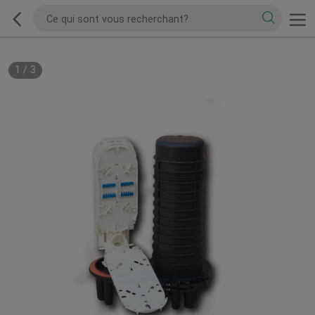
1
/
3